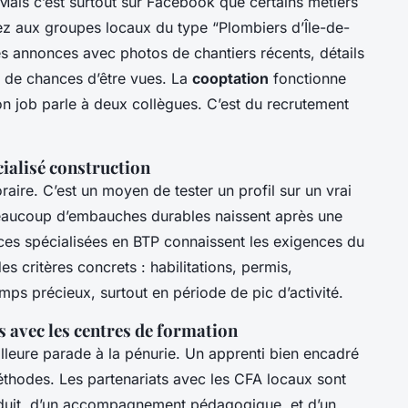
 Mais c’est surtout sur Facebook que certains métiers
ez aux groupes locaux du type “Plombiers d’Île-de-
es annonces avec photos de chantiers récents, détails
s de chances d’être vues. La
cooptation
fonctionne
on job parle à deux collègues. C’est du recrutement
cialisé construction
raire. C’est un moyen de tester un profil sur un vrai
 Beaucoup d’embauches durables naissent après une
ces spécialisées en BTP connaissent les exigences du
des critères concrets : habilitations, permis,
emps précieux, surtout en période de pic d’activité.
ns avec les centres de formation
illeure parade à la pénurie. Un apprenti bien encadré
éthodes. Les partenariats avec les CFA locaux sont
éduit, d’un accompagnement pédagogique, et d’un