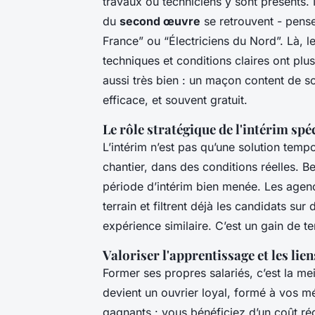
travaux ou techniciens y sont présents.
du
second œuvre
se retrouvent - pens
France” ou “Électriciens du Nord”. Là, l
techniques et conditions claires ont plu
aussi très bien : un maçon content de s
efficace, et souvent gratuit.
Le rôle stratégique de l'intérim spé
L’intérim n’est pas qu’une solution tempo
chantier, dans des conditions réelles.
période d’intérim bien menée. Les agen
terrain et filtrent déjà les candidats sur 
expérience similaire. C’est un gain de t
Valoriser l'apprentissage et les lie
Former ses propres salariés, c’est la me
devient un ouvrier loyal, formé à vos m
gagnants : vous bénéficiez d’un coût r