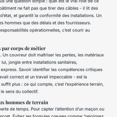
 une question simple : quel est le vrai rôle de ce
âtiment ne fait pas que tirer des câbles - il lit des
état, et garantit la conformité des installations. Un
 des hommes que des délais et des fournisseurs.
ponsabilités opérationnelles, c’est courir au
s par corps de métier
 Un couvreur doit maîtriser les pentes, les matériaux
ui, jongle entre installations sanitaires,
xpress. Savoir identifier les compétences critiques
ravail correct et un travail impeccable - est la
suffit plus : ce qui compte, c’est l’expérience terrain,
le sens du collectif.
aux hommes de terrain
erte de temps. Pour capter l’attention d’un maçon ou
concret. Évitez les formules creuses comme “rejoignez