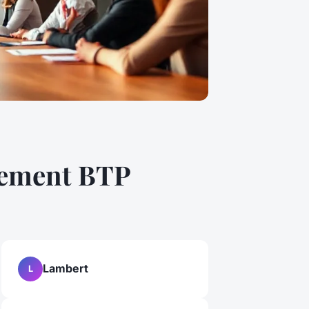
utement BTP
Lambert
L