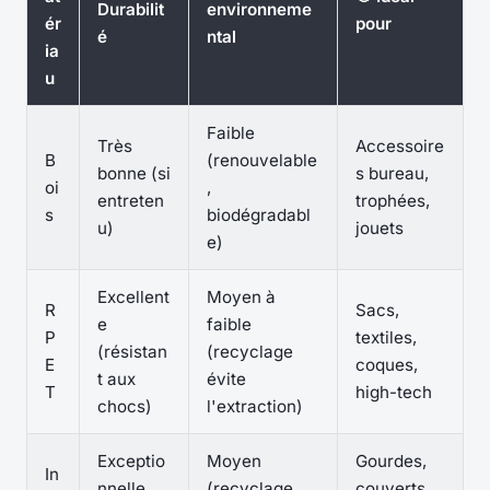
Durabilit
environneme
ér
pour
é
ntal
ia
u
Faible
Très
Accessoire
B
(renouvelable
bonne (si
s bureau,
oi
,
entreten
trophées,
s
biodégradabl
u)
jouets
e)
Excellent
Moyen à
R
Sacs,
e
faible
P
textiles,
(résistan
(recyclage
E
coques,
t aux
évite
T
high-tech
chocs)
l'extraction)
Exceptio
Moyen
Gourdes,
In
nnelle
(recyclage
couverts,