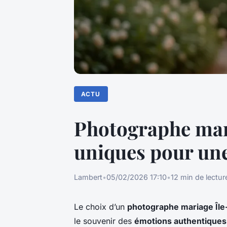
ACTU
Photographe mari
uniques pour une
Lambert
•
05/02/2026 17:10
•
12 min de lectur
Le choix d’un
photographe mariage Île
le souvenir des
émotions authentiques