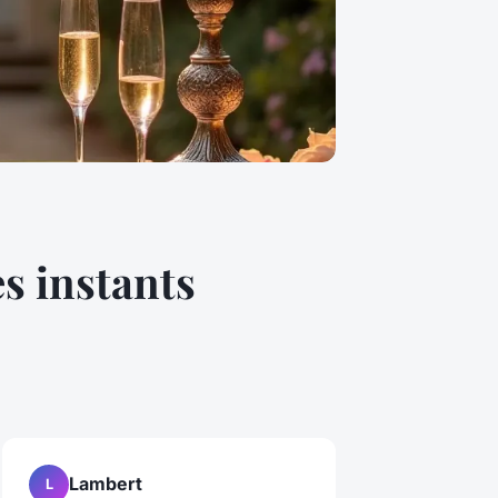
s instants
Lambert
L