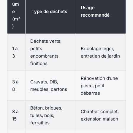
um
Usage
e
Type de déchets
recommandé
(m³
)
Déchets verts,
1 à
petits
Bricolage léger,
3
encombrants,
entretien de jardin
finitions
Rénovation d’une
3 à
Gravats, DIB,
pièce, petit
8
meubles, cartons
débarras
Béton, briques,
8 à
Chantier complet,
tuiles, bois,
15
extension maison
ferrailles